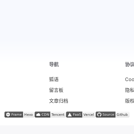
导航
协
狐语
Coo
留言板
隐
文章归档
版