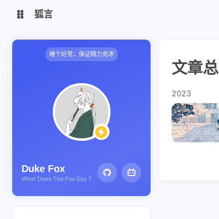
狐言
My Blog
Narukami.Work
睡个好觉，保证精力充沛
文章总览
Pandora Box
Vaultwarden
2023
Duke Fox
What Does The Fox Say ?