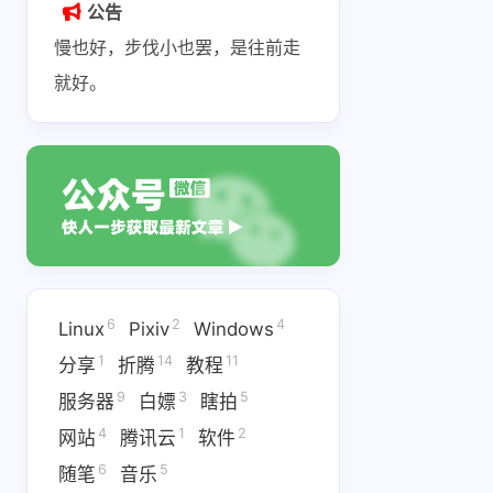
公告
慢也好，步伐小也罢，是往前走
就好。
互动
最新评论
率直的李子
11618
6
2
4
Linux
Pixiv
Windows
博主你好今天发现弹
已经8月了
1
14
11
分享
折腾
教程
幕搜索好像无结果`用
更新
源地址无效是不是插
9
3
5
服务器
白嫖
瞎拍
4 天前
5 天前
件失效了
4
1
2
网站
腾讯云
软件
6
5
随笔
音乐
3513805330
余地