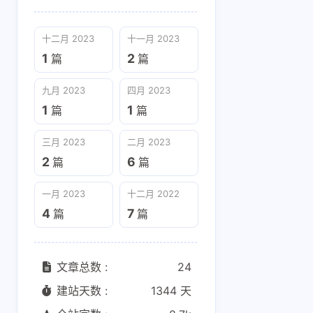
期待更新＞﹏＜
博主，现在的
效果怎样，
十二月 2023
十一月 2023
加进来嘛
1
2
篇
篇
5 天前
17 天前
九月 2023
四月 2023
Duke
有眼光
1
1
篇
篇
B站策略有更新，内置
博主请问下
三月 2023
二月 2023
的yt-dlp版本比较落
站内容，将
后，等我这个月出新
进mpv后显
2
6
篇
篇
29 天前
7-2-2026
版本。
内容是怎么
一月 2023
十二月 2022
4
7
篇
篇
文章总数 :
24
建站天数 :
1344 天