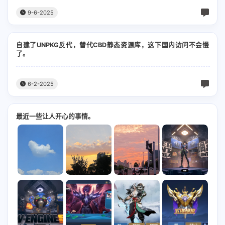
吉他 : 雷十一
9-6-2025
弦乐 : 国际首席爱乐乐团
自建了UNPKG反代，替代CBD静态资源库，这下国内访问不会慢
人声编辑 : 徐威@ 52Hz Studio
了。
混音 : 黄巍@ 52Hz Studio
6-2-2025
母带 : Simon Li@ nOiz
演唱 : 于梓贝
最近一些让人开心的事情。
星河间 璀璨悉数流淌
一瞬息 皆是华丽乐章
抬头望
你我间 光影铭刻心房
"一刹那 现实让人彷徨"