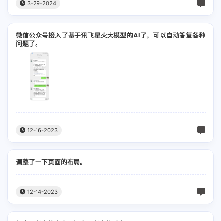
時に人を傷つけながら (有时 我会令人伤痕累累)
行こう 行こう 行こう (走吧 走吧 走吧)
3-29-2024
Oh oh oh oh oh…
我换上新的衣服再，
随意门去边度就边度
光に触れて影を伸ばして (也会触碰光芒 伸长阴
I love you more than you'll ever know
把门轻推开，这就是现在。
感应天路走佬
微信公众号接入了基于讯飞星火大模型的AI了，可以自动答复各种
影)
更に空は遠く (天空便也因此 更为遥远)
问题了。
「写真は苦手なんだ」 ("我不擅长拍照")
应采儿：
風を受け走り出す 瓦礫を越えていく (迎风奔跑
でもそんなものはいらないわ (但那种事情其实
On a boat on a train or in an airplane
越过瓦砾)
この道の行く先に 誰かが待っている (某人正在
无关紧要)
あなたが焼きついたまま (你的身影已经烙在)
There's nothing I'd rather do
此路前方 等待着我)
光さす夢を見る いつの日も (每日每夜 做着光芒
私の心のプロジェクター (我心中的放映机里)
When we fly in the sky and we go so high
四射的梦)
扉を今開け放つ 秘密を暴くように (如今门扉敞
寂しくないふりしてた (都假装着自己并不孤独)
12-16-2023
I've got the world with you
开 好似揭露秘密)
飽き足らず思い馳せる 地球儀を回すように (我
まあ、そんなのお互い様か (嘛，我们就是那样)
去到每一度点解总会有得嘈
无法满足地 追忆着过去 如同转动地球仪)
僕が愛したあの人は (我曾爱的那人)
调整了一下页面的布局。
誰かを求めることは (如果谁去找了对方)
难道继续困死阴湿小气岛
誰も知らないところへ行った (已前往无人知晓
即ち傷つくことだった (就会徒增伤痕)
12-14-2023
我有一路清楚找我有幅图
之地)
あの日のままの優しい顔で (往昔相同的温柔脸
Oh, can you give me one last kiss？
闲话素来任你讲卡都好储
庞)
今もどこか遠く (如今也天涯各方)