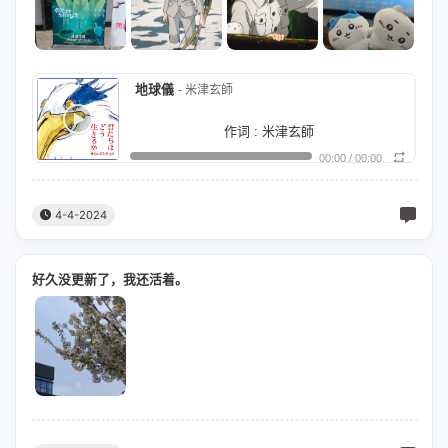
蓋をしたの (隐居不出)
觉)
私だけのモナリザ (因为独属于我的蒙娜丽莎)
学会就这样的活着，学会就这样的活着。
尽情释放唔驶理人哋眼光
誰の声も聞こえぬほど (谁人的声音都无法听见
もうとっくに出会ってたから (我早已遇见)
日子只有这样过了，也许等我见得多了。
黑色白色唔驶睇人面色
的程度)
地球儀
- 米津玄師
君も溺れてく (你也沉浸于其中)
初めてあなたを見た (初次遇见你的那天)
我会像我父亲一样坚强面对人生波折，
意识空间拥有无穷面积
作词 : 米津玄師
夢を見たの 戻れないの (陷入梦境 一去不回)
あの日動き出した歯車 (齿轮开始转动)
我的孩子也会开始走上那些我走过的，
00:00
/
00:00
日出日落升空降落
作曲 : 米津玄師
さよなら 逃避行 (再见了 我要逃走了)
止められない喪失の予感 (无法停止那将要失去
学会就这样的活着，学会就这样的活着。
一幕又一幕如梦生命片段重现
编曲 : 米津玄師/坂東祐大
「君と居たいよ」 (「我想和你在一起」)
4-4-2024
什么的预感)
もういっぱいあるけど (虽说已经有很多次了)
日子只有这样过了，没有什么再好说的，
边一幕最值得回味快乐
僕が生まれた日の空は (我 出生那日的天空)
褪せない 日々と (和那些不会褪色的日子一起)
もう一つ増やしましょう (让我们再来一个吻吧)
要让自己变得强大才能面对一切挫折，
世世代代一个一个部落起落
好久没更新了，我还活着。
高く遠く晴れ渡っていた (一望无际 碧空如洗)
抜け出す街を 行こう (向着街道逃走)
(Can you give me one last kiss？)
所有失去还有获得，都将只是人生过客，
边度着落降临福地
行っておいでと背中を撫でる (你抚摸我背 听你
さよなら 逃避行 (再见了 我要逃走了)
忘れたくないこと (不想遗忘之事)
学会就这样的活着，学会就这样的活着。
地球人已经忘记幸福气味
说)
声を聞いたあの日 (“去吧” 就于那日之后)
「明日を見たいの｣ (「多么期待明天啊」)
Oh oh oh oh oh…
从这一刻看着未来，
太空旅程一步内由呢度去到嗰度
季節の中ですれ違い (你我分道扬镳于 四季之中)
先立つ 君と 抜け出す街を (与迫不及待的你
忘れたくないこと (不愿遗忘之事)
熟悉的东西将变陌生，
两道光线引导启动星际航道
向着街道)