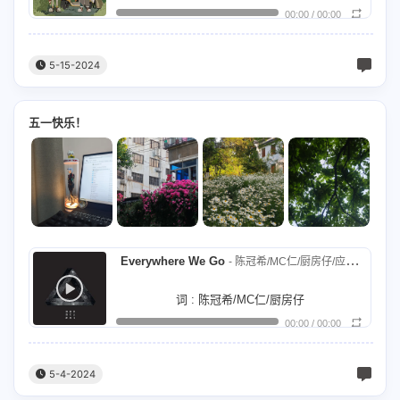
拥抱这幸福的期冀
他人的期待，我能明白。
00:00
/
00:00
作曲 : imase
星光映天际 是属于我们 不散的
日子只有这样过了，没有什么再好说的，
さよなら 逃避行 (再见了 我要逃走了)
5-15-2024
记忆
我也只是一个凡人有一天也会犯错的。
昨日の酔いも 覚めない君と (带着昨晚的醉意
残响 是从未抹去的 悲壮
所有失去还有获得，都将只是人生过客，
五一快乐！
与还未清醒的你)
抜け出す街を (向着街道)
深处一直让人 迷茫
学会就这样的活着，学会就这样的活着。
行こう (逃走)
我们却从未胆怯 彷徨
日子只有这样过了，没有什么再好说的。
背負い込んだ重い過去も (独自承担的沉重过去
过往 不再枷锁你的 力量
要让自己变得强大才能面对一切挫折，
也好)
飲み込んだ思いすらも (克制住的思念也罢)
折射出无尽的光芒
所有失去还有获得，都将只是人生过客，
Everywhere We Go
- 陈冠希/MC仁/厨房仔/应采儿
乗り越えた 乗り越えた 二人で (我们二人共
闪亮
学会就这样的活着，学会就这样的活着。
词 : 陈冠希/MC仁/厨房仔
同克服了 克服了啊)
錆びついたこの心も (我的这颗心啊 早已生锈)
在光里我谱写着 未来的旋律
00:00
/
00:00
一张张新的面孔，
曲 : Wyshmaster
夢を見たあの気持ちと (我们二人都和做梦之后
让世界 咏唱着勇气
走进我的生命当中，
Arranged by : Wyshmaster
5-4-2024
的那种心情一起)
飛び込んだ 飛び込んだ 二人で (一起飞走了
记录了 我们最辉煌的那首歌
我在需要去担当的角色里