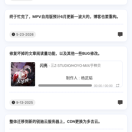
终于忙完了，MPV自用版预计6月更新一波大的，博客也要重构。
5-23-2026
修复坏掉的文章阅读量功能，以及其他一些BUG修改。
闪亮
- 三Z-STUDIO/HOYO-MiX/于梓贝
制作人 : 杨武韬
00:00
/
00:00
作词 : 杨武韬
作曲 : 时空储蓄罐
9-13-2025
编曲 : 杨武韬
整体迁移到新的锐驰云服务器上，CDN更换为多吉云。
钢琴 : 时空储蓄罐