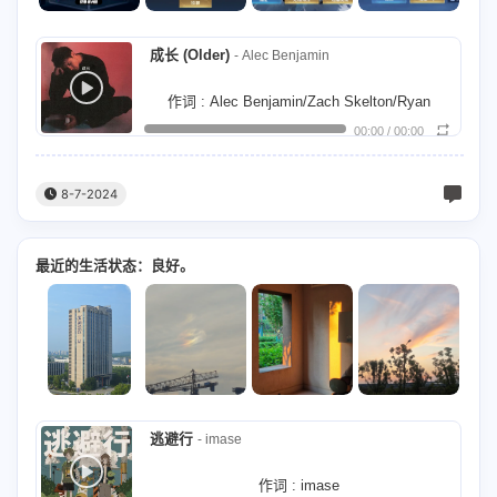
却猝不及防
时光 是那些回忆的 长廊
成长 (Older)
- Alec Benjamin
尽头始终习惯 隐藏
作词 : Alec Benjamin/Zach Skelton/Ryan
00:00
/
00:00
Tedder/Charlie Puth
我却从未试图去 猜想
作曲 : Alec Benjamin/Zach Skelton/Ryan
Tedder/Charlie Puth
目光 是坚定着我的 回响
从这一刻看着未来，
8-7-2024
照耀着我不曾彷徨
熟悉的东西将变陌生，
最近的生活状态：良好。
闪亮
我换上新的衣服再，
在光里我谱写着 你我的旋律
把门轻推开，这就是现在。
让一切 律动在一起
时间将过得更快，
唱起了 这一刻的思念 化成歌
重回昨日已不可能，
逃避行
- imase
在光里我弹奏着 银河的讯息
我不再是一个小孩，
作词 : imase