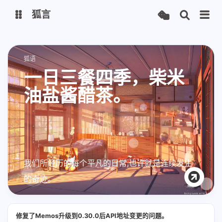
狐言
My Blog
Narukami.Work
狐语
一日三餐四季，柴米
Pandora Box
Vaultwarden
油盐酱醋茶。
我们所经历的每个平凡的日常,也许就是连续发生
的奇迹。
修复了Memos升级到0.30.0后API地址变更的问题。