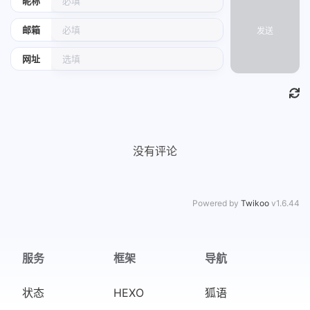
昵称
应采儿：
邮箱
发送
On a boat on a train or in an airplane
网址
There's nothing I'd rather do
When we fly in the sky and we go so high
I've got the world with you
没有评论
去到每一度点解总会有得嘈
难道继续困死阴湿小气岛
Powered by
Twikoo
v1.6.44
我有一路清楚找我有幅图
闲话素来任你讲卡都好储
服务
框架
导航
去到每一度点解总会有得嘈
状态
HEXO
狐语
难道继续困死阴湿小气岛