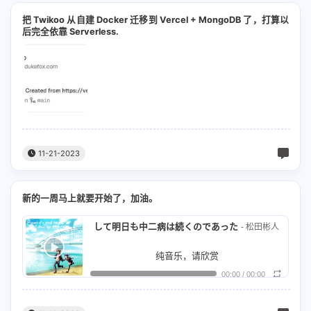
Oh oh oh oh oh…
一齐猜猜个枚
开 好似揭露秘密)
手が触れ合う喜びも 手放した悲しみも (两手相
把 Twikoo 从自建 Docker 迁移到 Vercel + MongoDB 了，打算以
忘れられない人 (无法忘记的人)
后完全依靠 Serverless.
247玩成晚我同啲兄弟唔会嗌攰
触之喜悦 及放手之悲)
飽き足らず描いていく 地球儀を回すように (均
Oh oh oh oh oh…
代表 CLOT你可以叫我地 CLOT Crew
能 令我无法满足地描绘着 如同转动地球仪)
I love you more than you'll ever know
巴黎东京纽约马尔代夫
Oh oh oh oh oh…
感觉世界好闷
忘れられない人 (无法忘记的人)
细个发啲梦开始变现实
11-21-2023
Oh oh oh oh oh…
除咗佢我个世界争咩无乜
I love you more than you'll ever know
新的一周马上就要开始了，加油。
应采儿：
吹いていった風の後を (可曾记得 追寻着流风的)
して明日も中二病は続くのであった
- 松田彬人
On a boat on a train or in an airplane
追いかけた 眩しい午後 (那个明媚晃眼的午后)
纯音乐，请欣赏
There's nothing I'd rather do
00:00
/
00:00
When we fly in the sky and we go so high