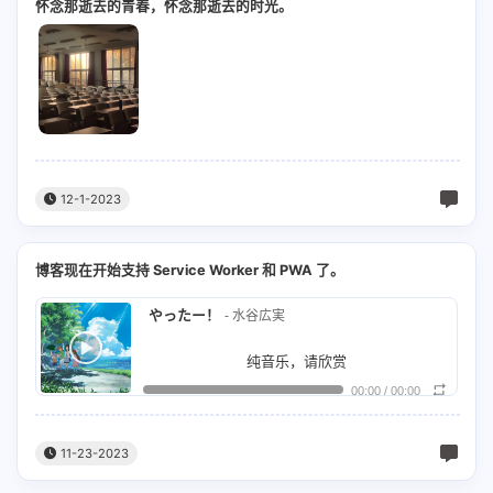
怀念那逝去的青春，怀念那逝去的时光。
燃えるようなキスをしよう (来一个火热的吻吧)
陈冠希：
雨を受け歌い出す 人目も構わず (迎雨高歌 不顾
忘れたくても (火热到即使想忘)
细个嗰阵时日日喺度发梦
世俗眼光)
この道が続くのは 続けと願ったから (这条路能
忘れられないほど (也难以忘怀)
老师话我长大之后一定冇用
持续 因我曾心愿如此)
また出会う夢を見る いつまでも (无论何时 我都
Oh oh oh oh oh…
你咁嘅态度我戥你老豆老母阴公
做着与你重逢的梦)
一欠片握り込んだ 秘密を忘れぬように (我将那
I love you more than you'll ever know
12-1-2023
但系今时今日超西飞喺天空
零星碎片握入手中 为能铭记秘密)
最後まで思い馳せる 地球儀を回すように (直至
Oh oh oh oh oh…
飞飞到洛杉矶
最终 我也怀念着过去 如同转动地球仪)
小さな自分の 正しい願いから始まるもの (一切
博客现在开始支持 Service Worker 和 PWA 了。
I love you more than you'll ever know
飞飞飞继续超越自己
从幼小自身的 明确心愿开始)
ひとつ寂しさを抱え 僕は道を曲がる (怀揣着一
やったー！
- 水谷広実
もう分かっているよ (我已经明白了)
而家飞飞飞度边度都似我屋企
份寂寞 我转弯另寻他路)
風を受け走り出す 瓦礫を越えていく (迎风奔跑
纯音乐，请欣赏
この世の終わりでも (就算这个世界走向终结)
同我之前啲老师
越过瓦砾)
この道の行く先に 誰かが待っている (某人正在
00:00
/
00:00
年をとっても (就算年龄渐长)
我而家举起我个杯
此路前方 等待着我)
光さす夢を見る いつの日も (每日每夜 做着光芒
忘れられない人 (你也是我无法忘记的人)
11-23-2023
我冇放喺心内向你敬礼
四射的梦)
扉を今開け放つ 秘密を暴くように (如今门扉敞