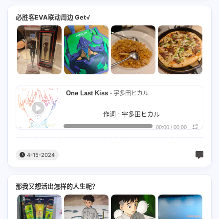
Backing Vocals : 应采儿
一起飞走了啊)
さよなら 逃避行 (再见了 我要逃走了)
在光里我弹奏着 宇宙的魔力
还能否找回自己，最初的梦。
必胜客EVA联动周边 Get√
Produced by : 陈冠希/MC仁/厨房仔
昨日の酔いも 覚めない君と (带着昨晚的醉意
冲散这不安的痕迹
Mmmmm...我的纯真年代，
商务 : SLOW RHYME MUSIC@团队
与还未清醒的你)
抜け出す街を 行こう (向着街道逃走)
风暴消失后 自由辽阔是我们的
Mmmmm... 一去就不再来，
企划 : ManrinXu
さよなら 逃避行 (再见了 我要逃走了)
晨曦
可我仍会一直勇敢地去爱。
制作人 : MC仁/厨房仔/陈冠希
「夢を見たいの」泣き出す君と (与哭着说「想
One Last Kiss
- 宇多田ヒカル
期冀
日子只有这样过了，没有什么再好说的，
应采儿：
要做梦啊」的你)
抜け出す街を (向着街道)
记忆
作词 : 宇多田ヒカル
我也只是一个凡人有一天也会犯错的。
去到每一度点解总会有得嘈
00:00
/
00:00
行こう 行こう 行こう (走吧 走吧 走吧)
编曲 : 宇多田ヒカル/A. G. Cook
所有失去还有获得，都将只是人生过客，
难道继续困死阴湿小气岛
大それたものじゃないの (又不是什么僭越的念
制作人 : 宇多田ヒカル/A. G. Cook
学会就这样的活着，学会就这样的活着。
4-15-2024
我有一路清楚找我有幅图
头)
泣いていたこの思いも (仅仅只是哭着的时候意
作曲 : 宇多田ヒカル
日子只有这样过了，没有什么再好说的。
闲话素来任你讲卡都好储
气用事罢了)
ただそれは (仅此而已)
那我又想活出怎样的人生呢？
初めてのルーブルは (第一次去卢浮宫时)
要让自己变得强大才能面对一切挫折，
厨房仔：
ただそれは (仅此而已)
なんてことはなかったわ (并没有什么特别的感
所有失去还有获得，都将只是人生过客，
走去一个冇压力嘅地方