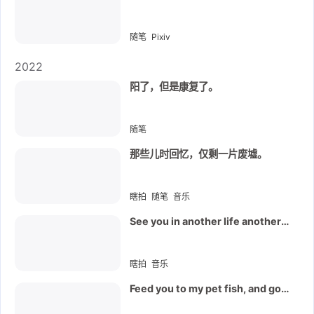
随笔
Pixiv
2023-01-01
2022
阳了，但是康复了。
随笔
2022-12-25
那些儿时回忆，仅剩一片废墟。
瞎拍
随笔
音乐
2022-12-18
See you in another life another
time
瞎拍
音乐
2022-12-18
Feed you to my pet fish, and go
away.