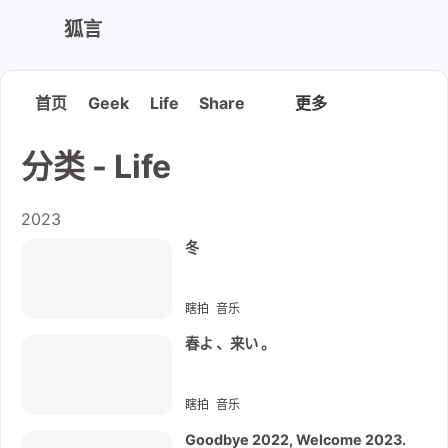
狐言
首页
Geek
Life
Share
更多
My Blog
Narukami.Work
分类 - Life
Pandora Box
Vaultwarden
2023
冬
瞎拍
音乐
2023-12-18
春よ 、来い 。
瞎拍
音乐
2023-02-27
Goodbye 2022, Welcome 2023.