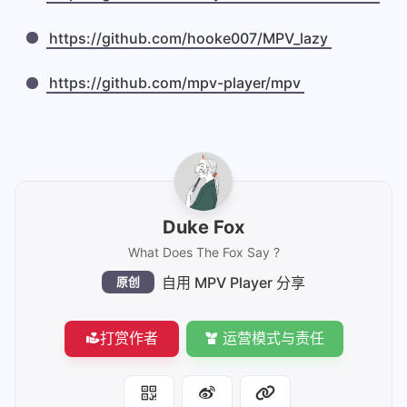
https://github.com/hooke007/MPV_lazy
https://github.com/mpv-player/mpv
Duke Fox
What Does The Fox Say ?
自用 MPV Player 分享
原创
打赏作者
运营模式与责任