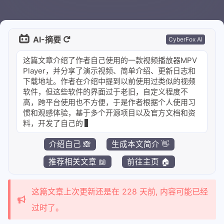
AI-摘要
CyberFox AI
这
篇
文
章
介
绍
了
作
者
自
己
使
用
的
一
款
视
频
播
放
器
M
P
V
P
l
a
y
e
r
，
并
分
享
了
演
示
视
频
、
简
单
介
绍
、
更
新
日
志
和
下
载
地
址
。
作
者
在
介
绍
中
提
到
以
前
使
用
过
类
似
的
视
频
软
件
，
但
这
些
软
件
的
界
面
过
于
老
旧
，
自
定
义
程
度
不
高
，
跨
平
台
使
用
也
不
方
便
，
于
是
作
者
根
据
个
人
使
用
习
惯
和
观
感
体
验
，
基
于
多
个
开
源
项
目
以
及
官
方
文
档
和
资
料
，
开
发
了
自
己
的
版
本
。
作
者
介
介绍自己 🙈
生成本文简介 👋
推荐相关文章 📖
前往主页 🏠
这篇文章上次更新还是在 228 天前, 内容可能已经
过时了。