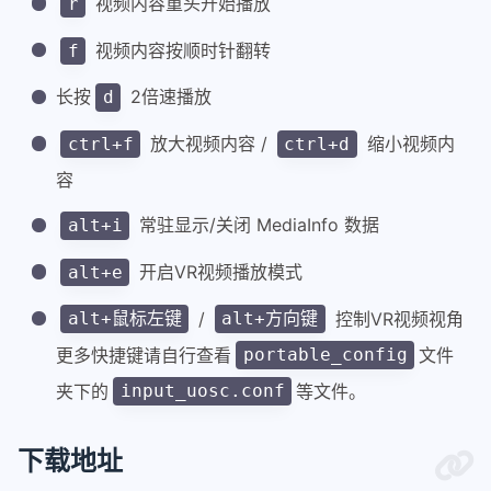
视频内容重头开始播放
r
视频内容按顺时针翻转
f
长按
2倍速播放
d
放大视频内容 /
缩小视频内
ctrl+f
ctrl+d
容
常驻显示/关闭 MediaInfo 数据
alt+i
开启VR视频播放模式
alt+e
/
控制VR视频视角
alt+鼠标左键
alt+方向键
更多快捷键请自行查看
文件
portable_config
夹下的
等文件。
input_uosc.conf
下载地址