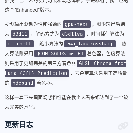
据我自己个人的使用习惯和观感体验，于是就有了我自己的
这个”Enhanced”版本。
视频输出驱动为性能强劲的
，图形输出后端
gpu-next
为
，解码方式为
，时间插值算法为
d3d11
d3d11va
，缩小算法为
，放
mitchell
ewa_lanczossharp
大算法则采用
着色器，色度算法
QCOM_SGEDS_ms_RT
则采用了更加完美的第三方着色器
GLSL Chroma from
，去色带算法采用了高质量
Luma (CfL) Prediction
的
着色器。
hdeband
这样一套下来画面观感和性能在我个人看来都达到了一个较
为完美的水平。
更新日志