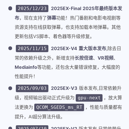
2025EX-Final
2025年最终版本发
2025/12/23
布
，现在支持了
弹幕
功能！热门番剧和电影电视剧等
资源支持在线获取弹幕，也支持加载本地弹幕。其他
更新包括VS脚本、着色器等升级修复。
2025EX-V4
重大版本发布
,除去日
2025/11/15
常的依赖升级之外，新增支持
长按倍速
、
VR视频
、
Mediainfo
等功能，还包含大量错误修复，大幅度的
性能提升！
2025EX-V3
版本发布,日常依赖升
2025/09/03
级，视频输出驱动正式升级为
，放大算
gpu-next
法更换为
，性能与质量都有
QCOM_SGEDS_ms_RT
提升，AI超分算法升级。
2025EX-V2
版本发布,日常依赖升
2025/07/10